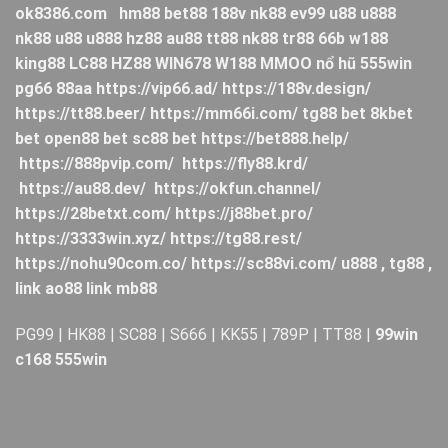
ok8386.com
hm88
bet88
188v
nk88
ev99
u88
u888
nk88
u88
u888
hz88
au88
tt88
nk88
tr88
66b
w188
king88
LC88
HZ88
WIN678
W188
MMOO
nổ hũ
555win
pg66
88aa
https://vip66.ad/
https://188v.design/
https://tt88.beer/
https://mm66i.com/
tg88 bet
8kbet
bet
open88 bet
sc88 bet
https://bet888.help/
https://888pvip.com/
https://fly88.krd/
https://au88.dev/
https://okfun.channel/
https://28betxt.com/
https://j88bet.pro/
https://3333win.xyz/
https://tg88.rest/
https://nohu90com.co/
https://sc88vi.com/
u888
,
tg88
,
link ao88
link mb88
PG99
|
HK88
|
SC88
|
S666
|
KK55
|
789P
|
TT88 |
99win
c168
555win