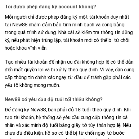
Tôi được phép đăng ký account không?
Mỗi người chỉ được phép đăng ký một tài khoản duy nhất
tại New88 nhằm đảm bảo tính minh bạch và công bằng
trong quá trình sử dụng. Nhà cái sẽ kiểm tra thông tin đăng
ký, nếu phát hiện trùng lặp, tài khoản mới có thể bị từ chối
hoặc khóa vĩnh viễn.
Tạo nhiều tài khoản để nhận ưu đãi không hợp lệ có thể dẫn
đến mất quyền lợi và bị xử lý theo quy định. Vì vậy, cần cung
cấp thông tin chính xác ngay từ đầu để tránh gặp phải các
yếu tố không mong muốn.
New88 có yêu cầu độ tuổi tối thiểu không?
Để đăng ký New88, bạn phải đủ 18 tuổi theo quy định. Khi
tạo tài khoản, hệ thống sẽ yêu cầu cung cấp thông tin cá
nhân và xác minh độ tuổi bằng giấy tờ tùy thân hợp lệ. Nếu
chưa đủ điều kiện, hồ sơ có thể bị từ chối ngay từ bước