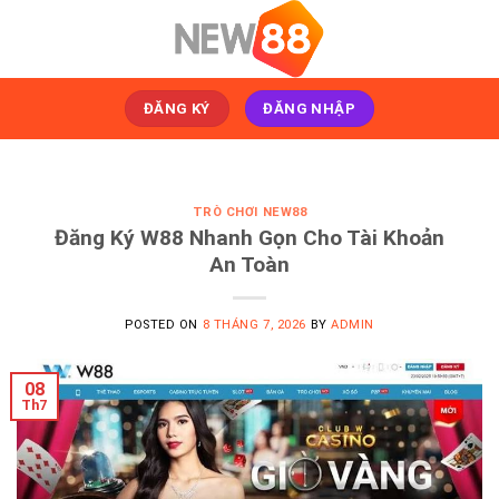
Skip
to
content
ĐĂNG KÝ
ĐĂNG NHẬP
TRÒ CHƠI NEW88
Đăng Ký W88 Nhanh Gọn Cho Tài Khoản
An Toàn
POSTED ON
8 THÁNG 7, 2026
BY
ADMIN
08
Th7