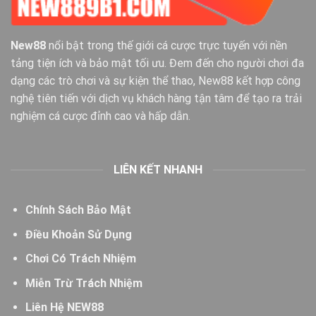
New88
nổi bật trong thế giới cá cược trực tuyến với nền
tảng tiện ích và bảo mật tối ưu. Đem đến cho người chơi đa
dạng các trò chơi và sự kiện thể thao, New88 kết hợp công
nghệ tiên tiến với dịch vụ khách hàng tận tâm để tạo ra trải
nghiệm cá cược đỉnh cao và hấp dẫn.
LIÊN KẾT NHANH
Chính Sách Bảo Mật
Điều Khoản Sử Dụng
Chơi Có Trách Nhiệm
Miễn Trừ Trách Nhiệm
Liên Hệ NEW88