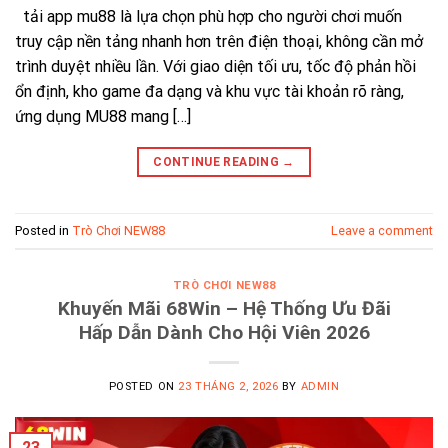
tải app mu88 là lựa chọn phù hợp cho người chơi muốn
truy cập nền tảng nhanh hơn trên điện thoại, không cần mở
trình duyệt nhiều lần. Với giao diện tối ưu, tốc độ phản hồi
ổn định, kho game đa dạng và khu vực tài khoản rõ ràng,
ứng dụng MU88 mang […]
CONTINUE READING
→
Posted in
Trò Chơi NEW88
Leave a comment
TRÒ CHƠI NEW88
Khuyến Mãi 68Win – Hệ Thống Ưu Đãi
Hấp Dẫn Dành Cho Hội Viên 2026
POSTED ON
23 THÁNG 2, 2026
BY
ADMIN
23