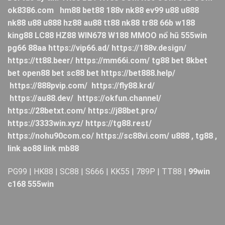
ok8386.com
hm88
bet88
188v
nk88
ev99
u88
u888
nk88
u88
u888
hz88
au88
tt88
nk88
tr88
66b
w188
king88
LC88
HZ88
WIN678
W188
MMOO
nổ hũ
555win
pg66
88aa
https://vip66.ad/
https://188v.design/
https://tt88.beer/
https://mm66i.com/
tg88 bet
8kbet
bet
open88 bet
sc88 bet
https://bet888.help/
https://888pvip.com/
https://fly88.krd/
https://au88.dev/
https://okfun.channel/
https://28betxt.com/
https://j88bet.pro/
https://3333win.xyz/
https://tg88.rest/
https://nohu90com.co/
https://sc88vi.com/
u888
,
tg88
,
link ao88
link mb88
PG99
|
HK88
|
SC88
|
S666
|
KK55
|
789P
|
TT88 |
99win
c168
555win