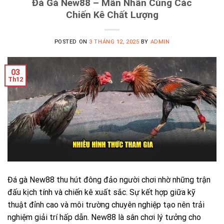
Đá Gà New88 – Mãn Nhãn Cùng Các
Chiến Kê Chất Lượng
POSTED ON
3 THÁNG 12, 2025
BY
ADMIN
03
Th12
Đá gà New88 thu hút đông đảo người chơi nhờ những trận
đấu kịch tính và chiến kê xuất sắc. Sự kết hợp giữa kỹ
thuật đỉnh cao và môi trường chuyên nghiệp tạo nên trải
nghiệm giải trí hấp dẫn. New88 là sân chơi lý tưởng cho