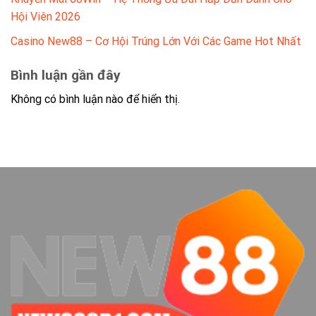
Hội Viên 2026
Casino New88 – Cơ Hội Trúng Lớn Với Các Game Hot Nhất
Bình luận gần đây
Không có bình luận nào để hiển thị.