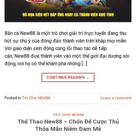
Bắn cá New88 là một trò chơi giải trí trực tuyến đang thu
hút sự chú ý của đông đảo thành viên trên khắp mọi miền.
Với giao diện sinh động cùng lối thao tác dễ tiếp
cận, New88 đưa thành viên vào một thế giới đại dương sôi
động, nơi họ có thể khám phá những […]
CONTINUE READING
→
Posted in
Trò Chơi NEW88
Leave a comment
TRÒ CHƠI NEW88
Thể Thao New88 – Chốn Để Cược Thủ
Thỏa Mãn Niềm Đam Mê