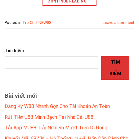
CONTINUE READING
→
Posted in
Trò Chơi NEW88
Leave a comment
Tìm kiếm
TÌM
KIẾM
Bài viết mới
Đăng Ký W88 Nhanh Gọn Cho Tài Khoản An Toàn
Rút Tiền U88 Minh Bạch Tại Nhà Cái U88
Tải App MU88 Trải Nghiệm Mượt Trên Di Động
Khuyến Mãi 68Win – Hệ Thống Ưu Đãi Hấp Dẫn Dành Cho