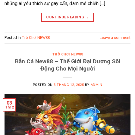
những ai yêu thích sự gay cấn, đam mê chiến […]
CONTINUE READING
→
Posted in
Trò Chơi NEW88
Leave a comment
TRÒ CHƠI NEW88
Bắn Cá New88 – Thế Giới Đại Dương Sôi
Động Cho Mọi Người
POSTED ON
3 THÁNG 12, 2025
BY
ADMIN
03
Th12