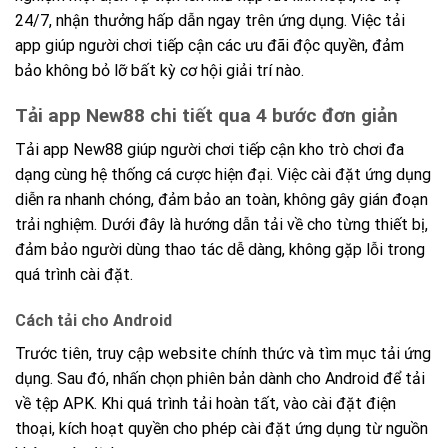
24/7, nhận thưởng hấp dẫn ngay trên ứng dụng. Việc tải
app giúp người chơi tiếp cận các ưu đãi độc quyền, đảm
bảo không bỏ lỡ bất kỳ cơ hội giải trí nào.
Tải app New88 chi tiết qua 4 bước đơn giản
Tải app New88 giúp người chơi tiếp cận kho trò chơi đa
dạng cùng hệ thống cá cược hiện đại. Việc cài đặt ứng dụng
diễn ra nhanh chóng, đảm bảo an toàn, không gây gián đoạn
trải nghiệm. Dưới đây là hướng dẫn tải về cho từng thiết bị,
đảm bảo người dùng thao tác dễ dàng, không gặp lỗi trong
quá trình cài đặt.
Cách tải cho Android
Trước tiên, truy cập website chính thức và tìm mục tải ứng
dụng. Sau đó, nhấn chọn phiên bản dành cho Android để tải
về tệp APK. Khi quá trình tải hoàn tất, vào cài đặt điện
thoại, kích hoạt quyền cho phép cài đặt ứng dụng từ nguồn