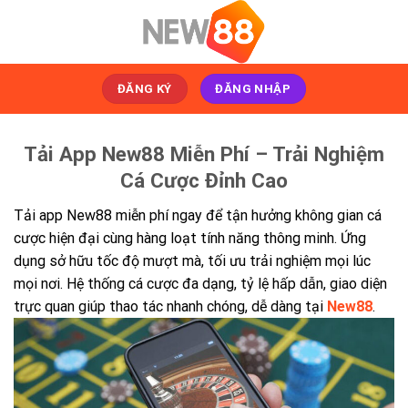
Skip
to
content
ĐĂNG KÝ
ĐĂNG NHẬP
Tải App New88 Miễn Phí – Trải Nghiệm
Cá Cược Đỉnh Cao
Tải app New88 miễn phí ngay để tận hưởng không gian cá
cược hiện đại cùng hàng loạt tính năng thông minh. Ứng
dụng sở hữu tốc độ mượt mà, tối ưu trải nghiệm mọi lúc
mọi nơi. Hệ thống cá cược đa dạng, tỷ lệ hấp dẫn, giao diện
trực quan giúp thao tác nhanh chóng, dễ dàng tại
New88
.