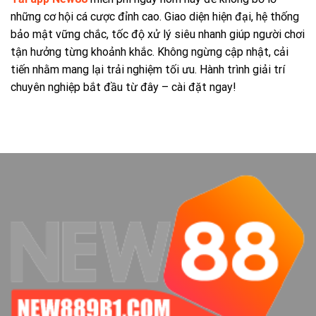
những cơ hội cá cược đỉnh cao. Giao diện hiện đại, hệ thống
bảo mật vững chắc, tốc độ xử lý siêu nhanh giúp người chơi
tận hưởng từng khoảnh khắc. Không ngừng cập nhật, cải
tiến nhằm mang lại trải nghiệm tối ưu. Hành trình giải trí
chuyên nghiệp bắt đầu từ đây – cài đặt ngay!