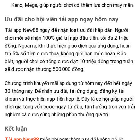
Keno, Mega, giúp người chơi có thêm lựa chọn may mắn.
Ưu đãi cho hội viên tải app ngay hôm nay
Tải app New88 ngay để nhận loạt ưu đãi hấp dẫn. Người
chơi mới sẽ nhận 100% giá trị nạp đầu tiên, tối đa 2 triệu
đồng. Ngoài ra, khi thực hiện giao dịch qua ứng dụng, hoàn
trả 5% số tiền cược thua, không giới hạn mức hoàn. Đặc
biệt, người chơi có tổng cược đạt 10 triệu đồng trong tuần
sẽ được nhận thưởng 500.000 đồng.
Chương trình khuyến mãi áp dụng từ hôm nay đến hết ngày
30 tháng này. Để nhận ưu đãi, tải ứng dụng, đăng ký tài
khoản và thực hiện nạp tiền hợp lệ. Đây là cơ hội giúp người
chơi gia tăng vốn cược ngay từ đầu, tận hưởng trọn vẹn trải
nghiệm cá cược cùng những phần thưởng giá trị.
Kết luận
Tải app New88
miễn phí ngay hôm nay để không bỏ lỡ