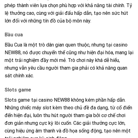
phép thành viên lựa chọn phù hợp với khả năng tài chính. Tỷ
lệ thưởng cao, cùng với giải đấu hấp dẫn, tạo nên sức hút
lớn đối với những tín đồ của bộ môn này.
Bầu cua
Bầu Cua là một trò dân gian quen thuộc, nhưng tại casino
NEW88, nó được chuyển thể cũng như hiện đại hóa, mang lại
một trải nghiệm đầy mới mẻ. Trò chơi này khá dễ hiểu,
nhưng vẫn yêu cầu người tham gia phải có khả năng quan
sát chính xác.
Slots game
Slots game tại casino NEW88 không kém phần hấp dẫn.
Những chiếc máy slot kèm theo chủ đề đa dạng, từ cổ điển
đến hiện đại, luôn thu hút người tham gia bởi cơ chế chơi
đơn giản nhưng cực kỳ lôi cuốn. Các giải thưởng cực lớn,
cùng hiệu ứng âm thanh và đồ họa sống động, tạo nên một