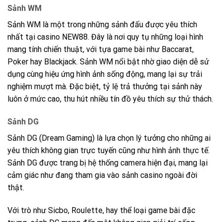
Sảnh WM
Sảnh WM là một trong những sảnh đấu được yêu thích
nhất tại casino NEW88. Đây là nơi quy tụ những loại hình
mang tính chiến thuật, với tựa game bài như Baccarat,
Poker hay Blackjack. Sảnh WM nổi bật nhờ giao diện dễ sử
dụng cùng hiệu ứng hình ảnh sống động, mang lại sự trải
nghiệm mượt mà. Đặc biệt, tỷ lệ trả thưởng tại sảnh này
luôn ở mức cao, thu hút nhiều tín đồ yêu thích sự thử thách.
Sảnh DG
Sảnh DG (Dream Gaming) là lựa chọn lý tưởng cho những ai
yêu thích không gian trực tuyến cũng như hình ảnh thực tế.
Sảnh DG được trang bị hệ thống camera hiện đại, mang lại
cảm giác như đang tham gia vào sảnh casino ngoài đời
thật.
Với trò như Sicbo, Roulette, hay thể loại game bài đặc