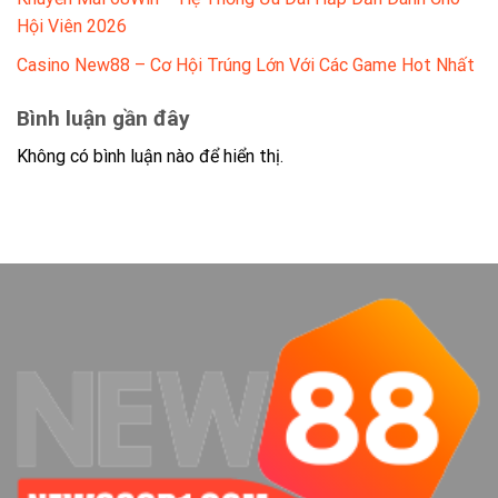
Hội Viên 2026
Casino New88 – Cơ Hội Trúng Lớn Với Các Game Hot Nhất
Bình luận gần đây
Không có bình luận nào để hiển thị.