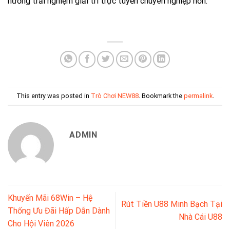
hưởng trải nghiệm giải trí trực tuyến chuyên nghiệp hơn.
This entry was posted in
Trò Chơi NEW88
. Bookmark the
permalink
.
ADMIN
Khuyến Mãi 68Win – Hệ
Rút Tiền U88 Minh Bạch Tại
Thống Ưu Đãi Hấp Dẫn Dành
Nhà Cái U88
Cho Hội Viên 2026