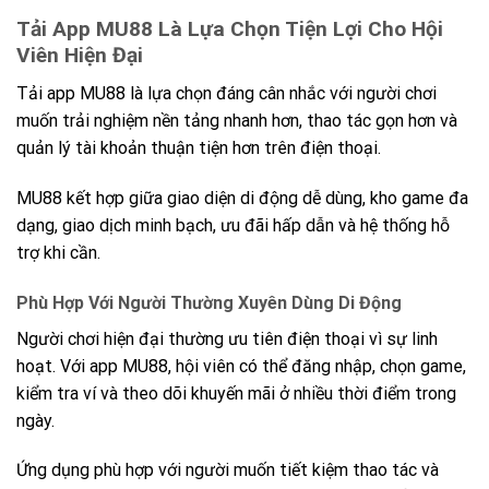
Tải App MU88 Là Lựa Chọn Tiện Lợi Cho Hội
Viên Hiện Đại
Tải app MU88 là lựa chọn đáng cân nhắc với người chơi
muốn trải nghiệm nền tảng nhanh hơn, thao tác gọn hơn và
quản lý tài khoản thuận tiện hơn trên điện thoại.
MU88 kết hợp giữa giao diện di động dễ dùng, kho game đa
dạng, giao dịch minh bạch, ưu đãi hấp dẫn và hệ thống hỗ
trợ khi cần.
Phù Hợp Với Người Thường Xuyên Dùng Di Động
Người chơi hiện đại thường ưu tiên điện thoại vì sự linh
hoạt. Với app MU88, hội viên có thể đăng nhập, chọn game,
kiểm tra ví và theo dõi khuyến mãi ở nhiều thời điểm trong
ngày.
Ứng dụng phù hợp với người muốn tiết kiệm thao tác và