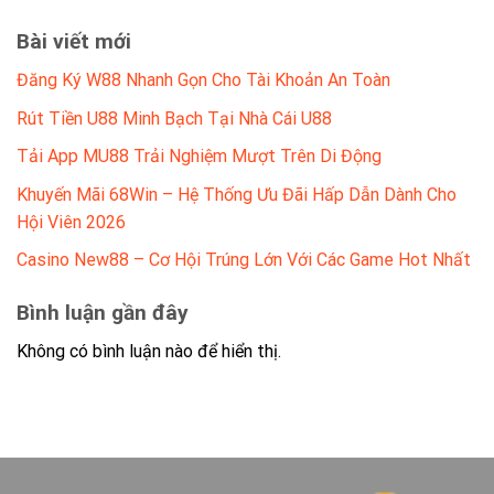
Bài viết mới
Đăng Ký W88 Nhanh Gọn Cho Tài Khoản An Toàn
Rút Tiền U88 Minh Bạch Tại Nhà Cái U88
Tải App MU88 Trải Nghiệm Mượt Trên Di Động
Khuyến Mãi 68Win – Hệ Thống Ưu Đãi Hấp Dẫn Dành Cho
Hội Viên 2026
Casino New88 – Cơ Hội Trúng Lớn Với Các Game Hot Nhất
Bình luận gần đây
Không có bình luận nào để hiển thị.