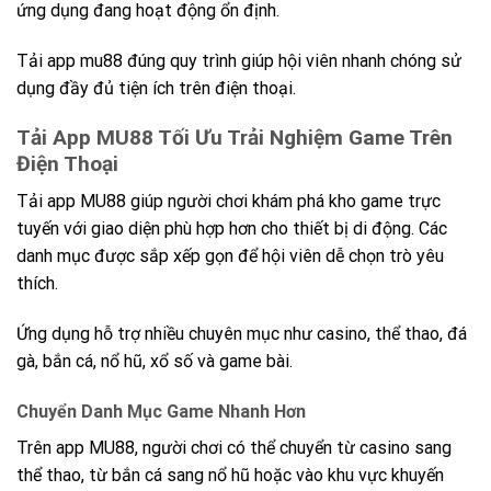
ứng dụng đang hoạt động ổn định.
Tải app mu88 đúng quy trình giúp hội viên nhanh chóng sử
dụng đầy đủ tiện ích trên điện thoại.
Tải App MU88 Tối Ưu Trải Nghiệm Game Trên
Điện Thoại
Tải app MU88 giúp người chơi khám phá kho game trực
tuyến với giao diện phù hợp hơn cho thiết bị di động. Các
danh mục được sắp xếp gọn để hội viên dễ chọn trò yêu
thích.
Ứng dụng hỗ trợ nhiều chuyên mục như casino, thể thao, đá
gà, bắn cá, nổ hũ, xổ số và game bài.
Chuyển Danh Mục Game Nhanh Hơn
Trên app MU88, người chơi có thể chuyển từ casino sang
thể thao, từ bắn cá sang nổ hũ hoặc vào khu vực khuyến