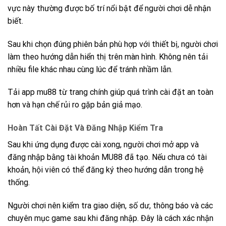
vực này thường được bố trí nổi bật để người chơi dễ nhận
biết.
Sau khi chọn đúng phiên bản phù hợp với thiết bị, người chơi
làm theo hướng dẫn hiển thị trên màn hình. Không nên tải
nhiều file khác nhau cùng lúc để tránh nhầm lẫn.
Tải app mu88 từ trang chính giúp quá trình cài đặt an toàn
hơn và hạn chế rủi ro gặp bản giả mạo.
Hoàn Tất Cài Đặt Và Đăng Nhập Kiểm Tra
Sau khi ứng dụng được cài xong, người chơi mở app và
đăng nhập bằng tài khoản MU88 đã tạo. Nếu chưa có tài
khoản, hội viên có thể đăng ký theo hướng dẫn trong hệ
thống.
Người chơi nên kiểm tra giao diện, số dư, thông báo và các
chuyên mục game sau khi đăng nhập. Đây là cách xác nhận