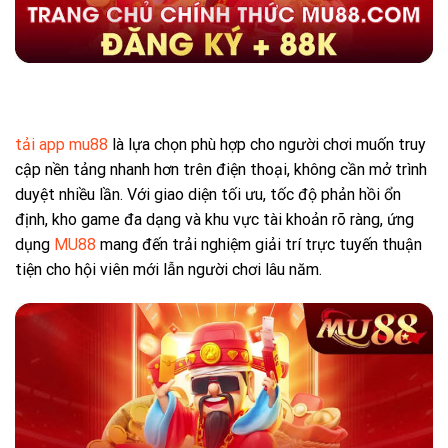
tải app mu88
là lựa chọn phù hợp cho người chơi muốn truy
cập nền tảng nhanh hơn trên điện thoại, không cần mở trình
duyệt nhiều lần. Với giao diện tối ưu, tốc độ phản hồi ổn
định, kho game đa dạng và khu vực tài khoản rõ ràng, ứng
dụng
MU88
mang đến trải nghiệm giải trí trực tuyến thuận
tiện cho hội viên mới lẫn người chơi lâu năm.