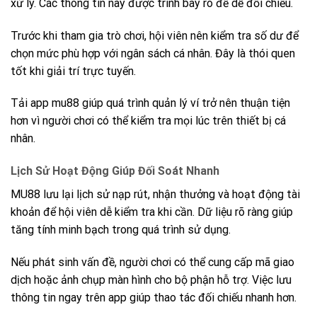
xử lý. Các thông tin này được trình bày rõ để dễ đối chiếu.
Trước khi tham gia trò chơi, hội viên nên kiểm tra số dư để
chọn mức phù hợp với ngân sách cá nhân. Đây là thói quen
tốt khi giải trí trực tuyến.
Tải app mu88 giúp quá trình quản lý ví trở nên thuận tiện
hơn vì người chơi có thể kiểm tra mọi lúc trên thiết bị cá
nhân.
Lịch Sử Hoạt Động Giúp Đối Soát Nhanh
MU88 lưu lại lịch sử nạp rút, nhận thưởng và hoạt động tài
khoản để hội viên dễ kiểm tra khi cần. Dữ liệu rõ ràng giúp
tăng tính minh bạch trong quá trình sử dụng.
Nếu phát sinh vấn đề, người chơi có thể cung cấp mã giao
dịch hoặc ảnh chụp màn hình cho bộ phận hỗ trợ. Việc lưu
thông tin ngay trên app giúp thao tác đối chiếu nhanh hơn.