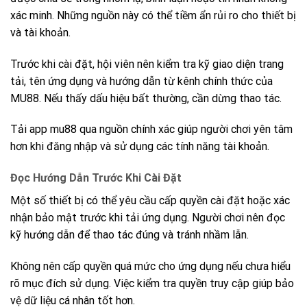
xác minh. Những nguồn này có thể tiềm ẩn rủi ro cho thiết bị
và tài khoản.
Trước khi cài đặt, hội viên nên kiểm tra kỹ giao diện trang
tải, tên ứng dụng và hướng dẫn từ kênh chính thức của
MU88. Nếu thấy dấu hiệu bất thường, cần dừng thao tác.
Tải app mu88 qua nguồn chính xác giúp người chơi yên tâm
hơn khi đăng nhập và sử dụng các tính năng tài khoản.
Đọc Hướng Dẫn Trước Khi Cài Đặt
Một số thiết bị có thể yêu cầu cấp quyền cài đặt hoặc xác
nhận bảo mật trước khi tải ứng dụng. Người chơi nên đọc
kỹ hướng dẫn để thao tác đúng và tránh nhầm lẫn.
Không nên cấp quyền quá mức cho ứng dụng nếu chưa hiểu
rõ mục đích sử dụng. Việc kiểm tra quyền truy cập giúp bảo
vệ dữ liệu cá nhân tốt hơn.