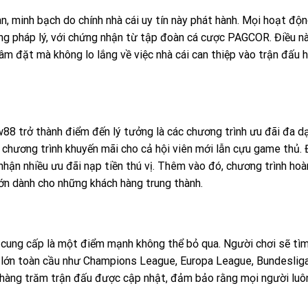
, minh bạch do chính nhà cái uy tín này phát hành. Mọi hoạt độ
ng pháp lý, với chứng nhận từ tập đoàn cá cược PAGCOR. Điều n
tâm đặt mà không lo lắng về việc nhà cái can thiệp vào trận đấu 
88 trở thành điểm đến lý tưởng là các chương trình ưu đãi đa d
 chương trình khuyến mãi cho cả hội viên mới lẫn cựu game thủ.
nhận nhiều ưu đãi nạp tiền thú vị. Thêm vào đó, chương trình hoà
lớn dành cho những khách hàng trung thành.
 cung cấp là một điểm mạnh không thể bỏ qua. Người chơi sẽ tì
 lớn toàn cầu như Champions League, Europa League, Bundesliga
 hàng trăm trận đấu được cập nhật, đảm bảo rằng mọi người luô