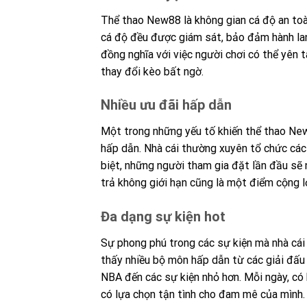
Thể thao New88 là không gian cá độ an toàn
cá độ đều được giám sát, bảo đảm hành la
đồng nghĩa với việc người chơi có thể yên 
thay đổi kèo bất ngờ.
Nhiều ưu đãi hấp dẫn
Một trong những yếu tố khiến thể thao New
hấp dẫn. Nhà cái thường xuyên tổ chức các
biệt, những người tham gia đặt lần đầu sẽ 
trả không giới hạn cũng là một điểm cộng 
Đa dạng sự kiện hot
Sự phong phú trong các sự kiện mà nhà cái
thấy nhiều bộ môn hấp dẫn từ các giải đấu
NBA đến các sự kiện nhỏ hơn. Mỗi ngày, có
có lựa chọn tận tình cho đam mê của mình.