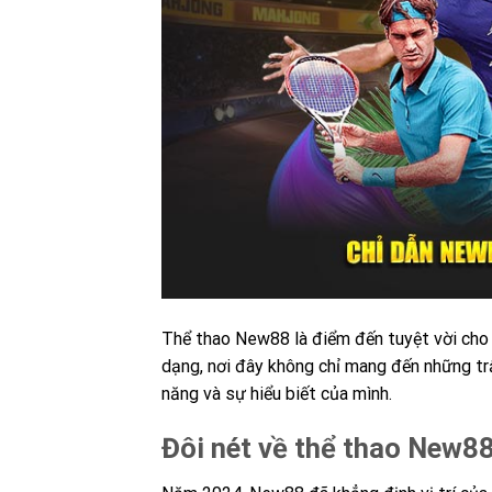
Thể thao New88 là điểm đến tuyệt vời cho 
dạng, nơi đây không chỉ mang đến những trậ
năng và sự hiểu biết của mình.
Đôi nét về thể thao New8