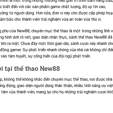
mình là một trong những thương hiệu giải trí đình đám hàng đầu,
c biết đến với các sản phẩm game chất lượng, độ uy tín cao,
ởng từ người dùng. Hơn nữa, đơn vị này còn được cấp phép hoạ
ảm bảo cho thành viên trải nghiệm vừa an toàn vừa thú vị.
phú của New88, chuyên mục thể thao là một trong những lĩnh 
ng hình ảnh rõ nét, giao diện chân thực, sảnh thể thao New88 đã
 khi ra mắt. Chưa đầy một thời gian dài, sảnh cược này nhanh c
 đồng gamer. Sự phát triển nhanh chóng của nhà cái không chỉ đế
ào tâm huyết, sự cống hiến của đội ngũ phát triển.
i tại thể thao New88
 không thể không nhắc đến chuyên mục thể thao, nơi được nhà 
ng động, giao diện người dùng thân thiện, nhiều tính năng ưu việt
tâm của thành viên, mang lại cho họ những trải nghiệm cược kh