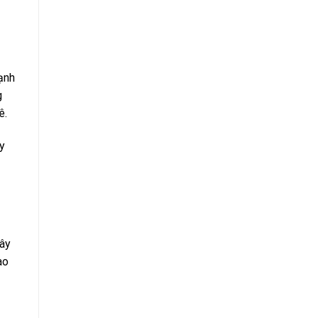
ạnh
g
ê.
y
Đây
ào