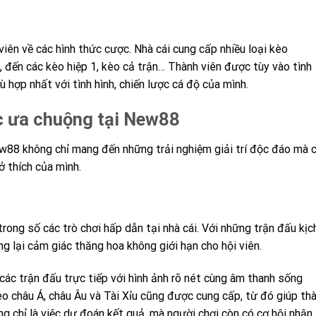
viên về các hình thức cược. Nhà cái cung cấp nhiều loại kèo
u, đến các kèo hiệp 1, kèo cả trận… Thành viên được tùy vào tình
 hợp nhất với tình hình, chiến lược cá độ của mình.
c ưa chuộng tại New88
w88 không chỉ mang đến những trải nghiệm giải trí độc đáo mà 
ở thích của mình.
rong số các trò chơi hấp dẫn tại nhà cái. Với những trận đấu kịc
 lại cảm giác thăng hoa không giới hạn cho hội viên.
 các trận đấu trực tiếp với hình ảnh rõ nét cùng âm thanh sống
èo châu Á, châu Âu và Tài Xỉu cũng được cung cấp, từ đó giúp th
ng chỉ là việc dự đoán kết quả, mà người chơi còn có cơ hội nhận