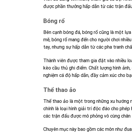
được phần thưởng hấp dẫn từ các trận đấu
Bóng rổ
Bên cạnh bóng đá, bóng rổ cũng là một lự
mẽ, bóng rổ mang đến cho người chơi nhiều 
tay, nhưng sự hấp dẫn từ các pha tranh chấ
Thành viên được tham gia đặt vào nhiều loạ
kèo cầu thủ ghi điểm. Chất lượng hình ảnh,
nghiệm cá độ hấp dẫn, đầy cảm xúc cho bạ
Thể thao ảo
Thể thao ảo là một trong những xu hướng m
chính là loại hình giải trí độc đáo cho phé
các trận đấu được mô phỏng vô cùng chân 
Chuyên mục này bao gồm các môn như đua xe