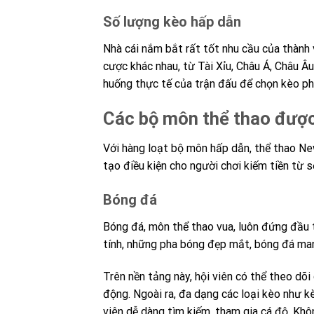
Số lượng kèo hấp dẫn
Nhà cái nắm bắt rất tốt nhu cầu của thành 
cược khác nhau, từ Tài Xỉu, Châu Á, Châu Â
huống thực tế của trận đấu để chọn kèo phù
Các bộ môn thể thao đượ
Với hàng loạt bộ môn hấp dẫn, thể thao Ne
tạo điều kiện cho người chơi kiếm tiền từ s
Bóng đá
Bóng đá, môn thể thao vua, luôn đứng đầu t
tính, những pha bóng đẹp mắt, bóng đá mang
Trên nền tảng này, hội viên có thể theo dõi
động. Ngoài ra, đa dạng các loại kèo như k
viên dễ dàng tìm kiếm, tham gia cá độ. Khô