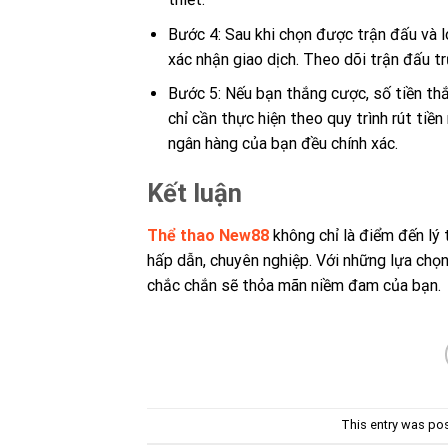
Bước 4: Sau khi chọn được trận đấu và 
xác nhận giao dịch. Theo dõi trận đấu t
Bước 5: Nếu bạn thắng cược, số tiền thắ
chỉ cần thực hiện theo quy trình rút ti
ngân hàng của bạn đều chính xác.
Kết luận
Thể thao New88
không chỉ là điểm đến lý
hấp dẫn, chuyên nghiệp. Với những lựa chọn 
chắc chắn sẽ thỏa mãn niềm đam của bạn.
This entry was po